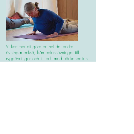
Vi kommer att göra en hel del andra
övningar också, från balansövningar till
ryggövningar och till och med bäckenbotten
övningar som är så viktiga för både unga
och gamla.
Förutom fysiska övningar innehåller en
yogalektion pranayama (andningstekniker)
och yoga nidra (djupavspänning)/meditation
eller föreläsning. Du kommer även f
å prova
hatha yoga tekniker såsom nässköljning.
Lokaler:
​Studio Folkhemmet, Björkäng 4, 314 52