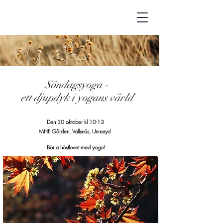
Söndagsyoga -
ett djupdyk i yogans värld
Den 30 oktober kl 10-13
MHF Gården, Vallsnäs, Unnaryd
Börja höstlovet med yoga!