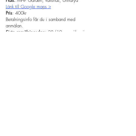
Plats:
MHF Gården, Vallsnäs, Unnaryd
Länk till Google maps >
Pris
: 400kr
Betalningsinfo får du i samband med
anmälan.
Sista anmälningsdag:
28/10,
anmälan är
bindande fast inte personlig
Till anmälan >
Kursledare
: Ene Vabamets
Frågor
? Kontakta Ene:
0703087393
eller
yogaduochnu@gmail.com
Lokaler:
​Studio Folkhemmet, Björkäng 4, 314 52
Unnaryd
Gautablick Dagcentrum. Bryggaregatan 32,
340 10 Lidhult​
Ås förbundsgård, Karaby Blombacka 1, 333
74 Bredaryd