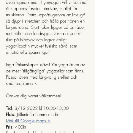
även lugna sinnet. I yinyogan vill vi komma
åt kroppens fascia, bindväv, istället för
musklerna. Detta uppnås genom att inte gå
så djupt i stretchen och hålla positionen en
längre stund. Stort fokus ligger på området
runt höfter och ländrygg. Dessa är särskilt
rika på bindväv och lagrar enligt
yogafilosofin mycket fysiska såväl som
emotionella spänningar.
Inga förkunskaper krävs! Yin yoga är en av
de mest "tillgängliga" yogastilar som finns.
Passar även med långvarig stelhet och
smärtproblematik.
Önskar dig varmt välkommen!
Tid
: 3/12 2022 kl 10:30-13:30
Plats:
Jälluntofta hemmastudio
Länk till Google maps >
Pris
: 400kr