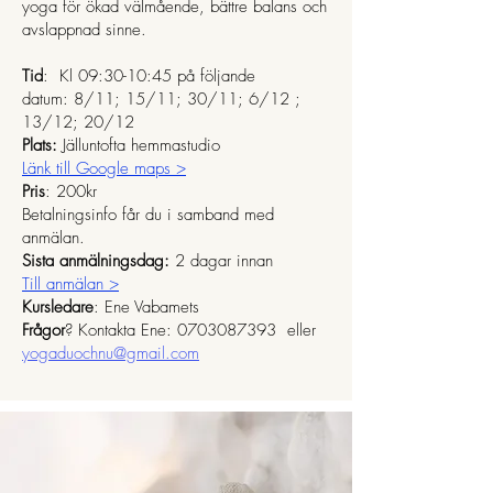
yoga för ökad välmående, bättre balans och
avslappnad sinne.
Tid
: Kl 09:30-10:45 på följande
datum:
8/11; 15/11; 30/11; 6/12 ;
13/12; 20/12
Plats:
Jälluntofta hemmastudio
Länk till Google maps >
Pris
: 200kr
Betalningsinfo får du i samband med
anmälan.
Sista anmälningsdag:
2 dagar innan
Till anmälan >
Kursledare
: Ene Vabamets
Frågor
? Kontakta Ene:
0703087393
eller
yogaduochnu@gmail.com