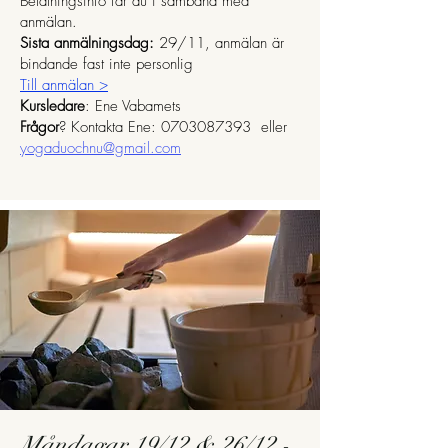
Betalningsinfo får du i samband med
anmälan.
Sista anmälningsdag:
29/11,
anmälan är
bindande fast inte personlig
Till anmälan >
Kursledare
: Ene Vabamets
Frågor
? Kontakta Ene:
0703087393
eller
yogaduochnu@gmail.com
Måndagar 19/12 & 26/12 -