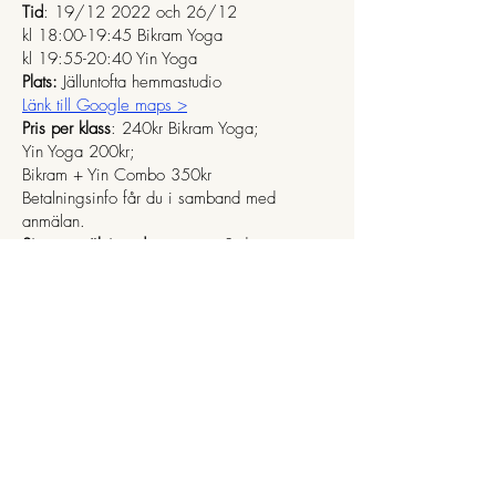
Tid
: 19/12 2022 och 26/12
kl 18:00-19:45 Bikram Yoga
kl 19:55-20:40 Yin Yoga
Plats:
Jälluntofta hemmastudio
Länk till Google maps >
Pris per klass
: 240kr Bikram Yoga;
Yin Yoga 200kr;
Bikram + Yin Combo 350kr
Betalningsinfo får du i samband med
anmälan.
Sista anmälningsdag:
senast 3 dagar
innan,
anmälan är bindande fast inte
personlig
Till anmälan >
Kursledare
: Ene Vabamets
Frågor
? Kontakta Ene:
0703087393
eller
yogaduochnu@gmail.com