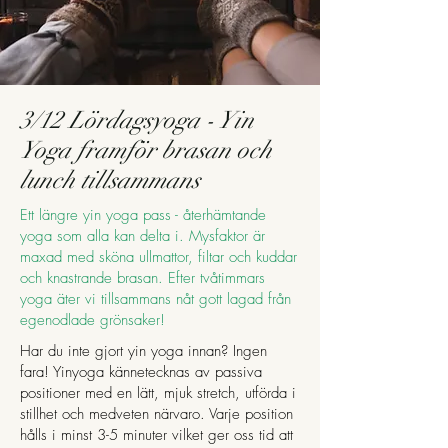
3/12 Lördagsyoga - Yin
Yoga framför brasan och
lunch tillsammans
Ett längre yin yoga pass - återhämtande
yoga som alla kan delta i. Mysfaktor är
maxad med sköna ullmattor, filtar och kuddar
och knastrande brasan. Efter tvåtimmars
yoga äter vi tillsammans nåt gott lagad från
egenodlade grönsaker!
Har du inte gjort yin yoga innan? Ingen
fara! Yinyoga kännetecknas av passiva
positioner med en lätt, mjuk stretch, utförda i
stillhet och medveten närvaro. Varje position
hålls i minst 3-5 minuter vilket ger oss tid att