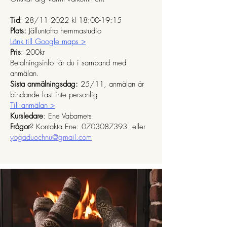
Tid
: 28/11 2022 kl 18:00-19:15
Plats:
Jälluntofta hemmastudio
Länk till Google maps >
Pris
: 200kr
Betalningsinfo får du i samband med
anmälan.
Sista anmälningsdag:
25/11,
anmälan är
bindande fast inte personlig
Till anmälan >
Kursledare
: Ene Vabamets
Frågor
? Kontakta Ene:
0703087393
eller
yogaduochnu@gmail.com