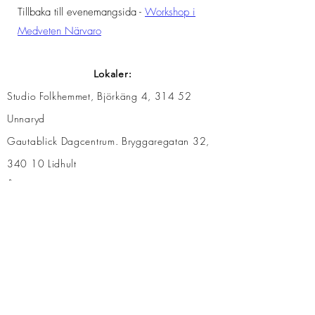
Tillbaka till
evenemangsida -
Workshop i
Medveten Närvaro
Lokaler:
​Studio Folkhemmet, Björkäng 4, 314 52
Unnaryd
Gautablick Dagcentrum. Bryggaregatan 32,
340 10 Lidhult​
Ås förbundsgård, Karaby Blombacka 1, 333
74 Bredaryd